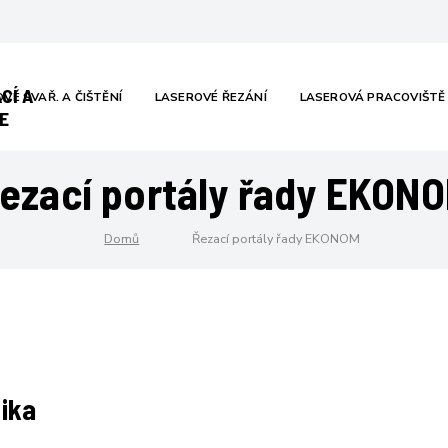
CÍ A
VÉ SVAŘ. A ČIŠTĚNÍ
LASEROVÉ ŘEZÁNÍ
LASEROVÁ PRACOVIŠTĚ
E
ezací portály řady EKON
Domů
Řezací portály řady EKONOM
tika