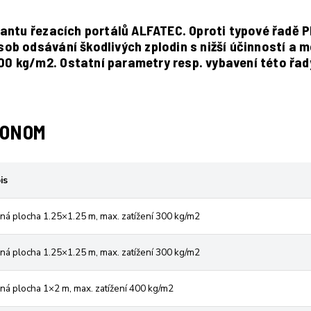
antu řezacích portálů ALFATEC. Oproti typové řadě P
ůsob odsávání škodlivých zplodin s nižší účinností a 
400 kg/m2. Ostatní parametry resp. vybavení této řad
KONOM
is
ná plocha 1.25×1.25 m, max. zatížení 300 kg/m2
ná plocha 1.25×1.25 m, max. zatížení 300 kg/m2
ná plocha 1×2 m, max. zatížení 400 kg/m2