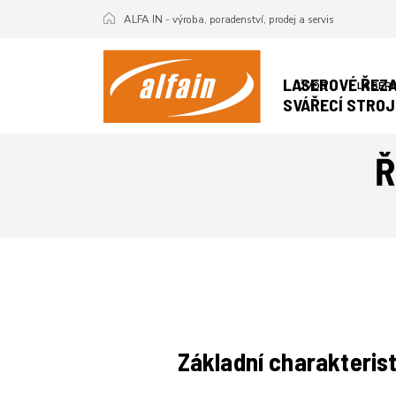
ALFA IN - výroba, poradenství, prodej a servis
LASEROVÉ ŘEZA
ÚVOD
LASERO
SVÁŘECÍ STROJ
Ř
Základní charakteris