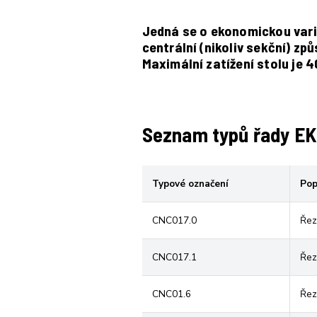
Jedná se o ekonomickou vari
centrální (nikoliv sekční) zp
Maximální zatížení stolu je 
Seznam typů řady E
Typové označení
Pop
CNC017.0
Řez
CNC017.1
Řez
CNC01.6
Řez