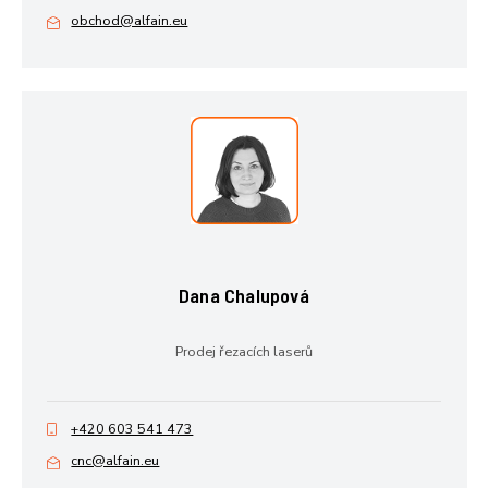
obchod@alfain.eu
Dana Chalupová
Prodej řezacích laserů
+420 603 541 473
cnc@alfain.eu