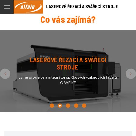
Menu
LASEROVÉ ŘEZACÍ A SVÁŘECÍ STROJE
Co vás zajímá?
LASEROVÉ ŘEZACÍ A SVÁŘECÍ
STROJE
Previous
N
Jsme prodejce a integrátor špičkových vláknových laserů
G-WEIKE
1
2
3
4
5