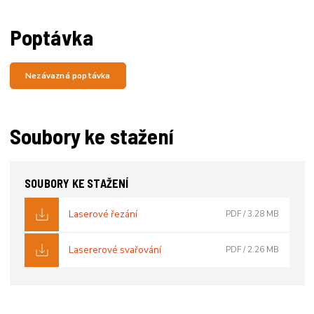
Poptávka
Nezávazná poptávka
Soubory ke stažení
SOUBORY KE STAŽENÍ
Laserové řezání
PDF
/
3.28 MB
Lasererové svařování
PDF
/
2.26 MB