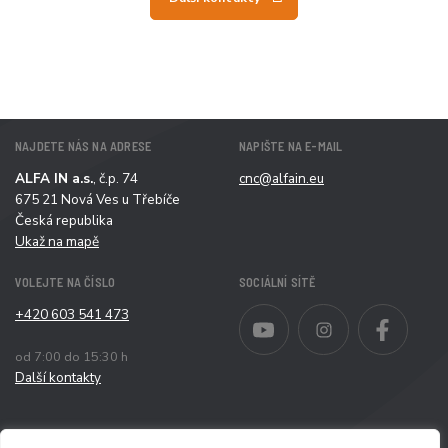
NAJDETE NÁS NA ADRESE
NAPIŠTE NA E-MAIL
ALFA IN a.s.
, č.p. 74
cnc@alfain.eu
675 21 Nová Ves u Třebíče
Česká republika
Ukaž na mapě
VOLEJTE NA ČÍSLO
SOCIÁLNÍ SÍTĚ
+420 603 541 473
YouTube
Instagram
Faceb
od 7:00 do 15:30 h
Další kontakty