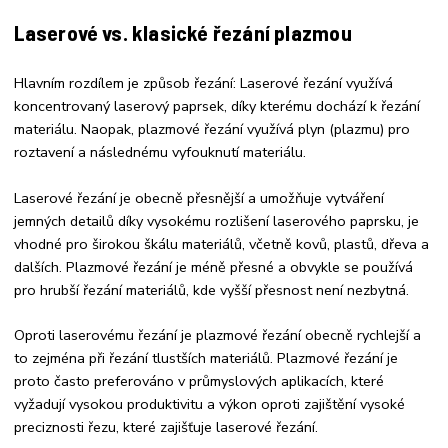
Laserové vs. klasické řezání plazmou
Hlavním rozdílem je způsob řezání: Laserové řezání využívá
koncentrovaný laserový paprsek, díky kterému dochází k řezání
materiálu. Naopak, plazmové řezání využívá plyn (plazmu) pro
roztavení a následnému vyfouknutí materiálu.
Laserové řezání je obecně přesnější a umožňuje vytváření
jemných detailů díky vysokému rozlišení laserového paprsku, je
vhodné pro širokou škálu materiálů, včetně kovů, plastů, dřeva a
dalších. Plazmové řezání je méně přesné a obvykle se používá
pro hrubší řezání materiálů, kde vyšší přesnost není nezbytná.
Oproti laserovému řezání je plazmové řezání obecně rychlejší a
to zejména při řezání tlustších materiálů. Plazmové řezání je
proto často preferováno v průmyslových aplikacích, které
vyžadují vysokou produktivitu a výkon oproti zajištění vysoké
preciznosti řezu, které zajišťuje laserové řezání.