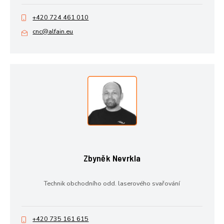
+420 724 461 010
cnc@alfain.eu
Zbyněk Nevrkla
Technik obchodního odd. laserového svařování
+420 735 161 615