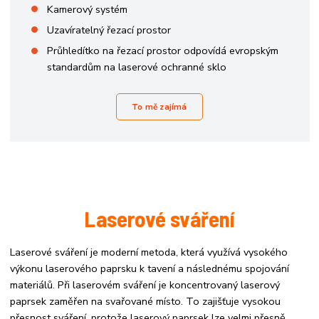
Kamerový systém
Uzavíratelný řezací prostor
Průhledítko na řezací prostor odpovídá evropským
standardům na laserové ochranné sklo
To mě zajímá
Laserové sváření
Laserové sváření je moderní metoda, která využívá vysokého
výkonu laserového paprsku k tavení a následnému spojování
materiálů. Při laserovém sváření je koncentrovaný laserový
paprsek zaměřen na svařované místo. To zajišťuje vysokou
přesnost sváření, protože laserový paprsek lze velmi přesně