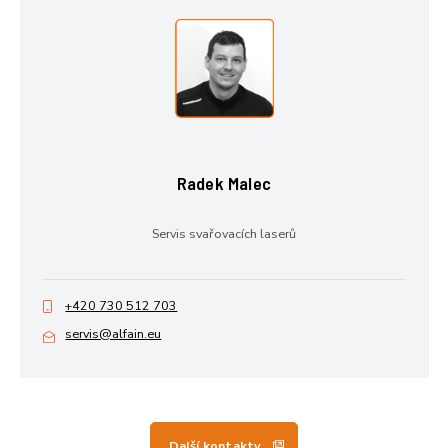
Radek Malec
Servis svařovacích laserů
+420 730 512 703
servis@alfain.eu
Další kontakty