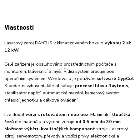
Vlastnosti
Laserový zdroj RAYCUS v klimatizovaném boxu o
výkonu 2 až
12 kW
.
Celé zařízení je obsluhováno prostřednictvím počítače s
monitorem, klávesnicí a myší. Řídicí systém pracuje pod
operačním systémem Windows a je používán
software CypCut
.
Standartní vybavení dále obsahuje
procesní hlavu Raytools
,
stabilizátor napětí, automatické mazání, kamerový systém,
chladící jednotku a dálkové ovládání.
Lze dodat
verzi s rotovadlem nebo bez
. Maximální
tloušťka
řezů
dle materiálu a výkonu zdroje
od 0,5 mm do 30 mm
.
Možnost výběru kvalitnějších komponent
stroje (laserový
zdroj, servomotory, převody a vodící prvky, elektronické a