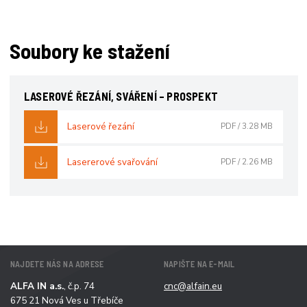
Soubory ke stažení
LASEROVÉ ŘEZÁNÍ, SVÁŘENÍ – PROSPEKT
Laserové řezání
PDF
/
3.28 MB
Lasererové svařování
PDF
/
2.26 MB
NAJDETE NÁS NA ADRESE
NAPIŠTE NA E-MAIL
ALFA IN a.s.
, č.p. 74
cnc@alfain.eu
675 21 Nová Ves u Třebíče