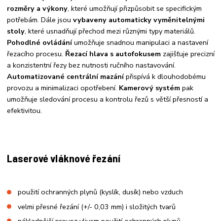
rozměry a výkony
, které umožňují přizpůsobit se specifickým
potřebám. Dále jsou
vybaveny automaticky vyměnitelnými
stoly
, které usnadňují přechod mezi různými typy materiálů.
Pohodlné ovládání
umožňuje snadnou manipulaci a nastavení
řezacího procesu.
Řezací hlava s autofokusem
zajišťuje precizní
a konzistentní řezy bez nutnosti ručního nastavování.
Automatizované centrální mazání
přispívá k dlouhodobému
provozu a minimalizaci opotřebení.
Kamerový systém
pak
umožňuje sledování procesu a kontrolu řezů s větší přesností a
efektivitou.
Laserové vláknové řezání
použití ochranných plynů (kyslík, dusík) nebo vzduch
velmi přesné řezání (+/- 0,03 mm) i složitých tvarů
nákladnější provoz vlivem použití ochranných plynů