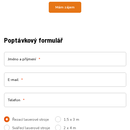
Mám zájem
Poptávkový formulář
Jméno a příjmení
*
E-mail
*
Telefon
*
Řezací laserové stroje
1,5 x 3 m
Svářecí laserové stroje
2 x 4 m