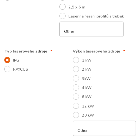
2,5 x 6 m
Laser na řezání profilů a trubek
Typ laserového zdroje
*
Výkon laserového zdroje
*
IPG
1 kW
RAYCUS
2 kW
3kW
4 kW
6 kW
12 kW
20 kW