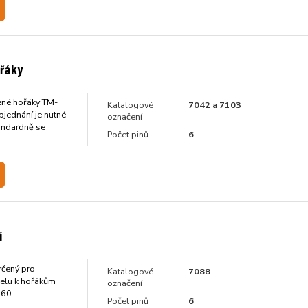
ořáky
lené hořáky TM-
Katalogové
7042 a 7103
jednání je nutné
označení
andardně se
Počet pinů
6
í
rčený pro
Katalogové
7088
belu k hořákům
označení
160
Počet pinů
6