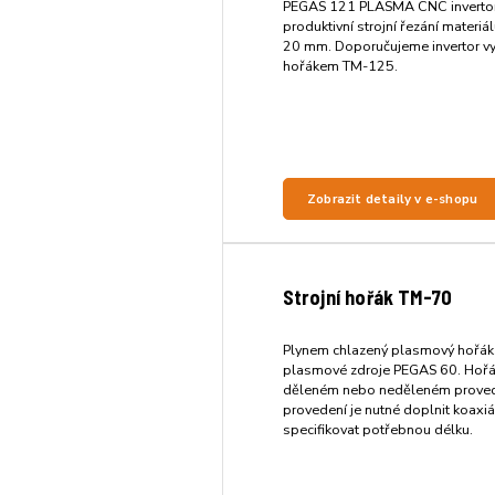
PEGAS 121 PLASMA CNC invertor
produktivní strojní řezání materiá
20 mm. Doporučujeme invertor vy
hořákem TM-125.
Zobrazit detaily v e-shopu
Strojní hořák TM-70
Plynem chlazený plasmový hořák
plasmové zdroje PEGAS 60. Hořák
děleném nebo neděleném proved
provedení je nutné doplnit koaxiá
specifikovat potřebnou délku.