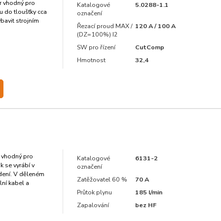
 vhodný pro
Katalogové
5.0288-1.1
lu do tloušťky cca
označení
bavit strojním
Řezací proud MAX /
120 A / 100 A
(DZ=100%) I2
SW pro řízení
CutComp
Hmotnost
32,4
 vhodný pro
Katalogové
6131-2
 se vyrábí v
označení
ení. V děleném
Zatěžovatel 60 %
70 A
lní kabel a
Průtok plynu
185 l/min
Zapalování
bez HF