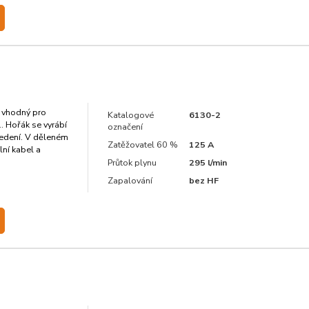
 vhodný pro
Katalogové
6130-2
 Hořák se vyrábí
označení
edení. V děleném
Zatěžovatel 60 %
125 A
lní kabel a
Průtok plynu
295 l/min
Zapalování
bez HF