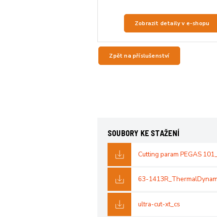
Zobrazit detaily v e-shopu
Zpět na příslušenství
SOUBORY KE STAŽENÍ
Cutting param PEGAS 10
63-1413R_ThermalDynam
ultra-cut-xt_cs