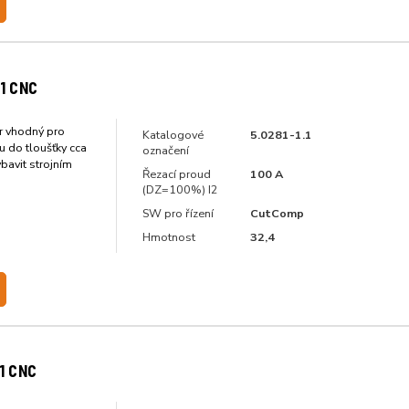
1 CNC
 vhodný pro
Katalogové
5.0281-1.1
lu do tloušťky cca
označení
bavit strojním
Řezací proud
100 A
(DZ=100%) I2
SW pro řízení
CutComp
Hmotnost
32,4
1 CNC