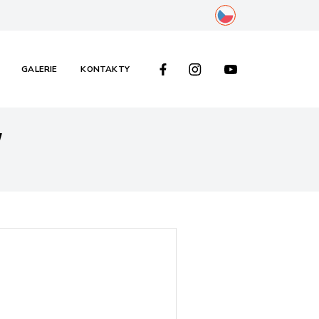
cs
FACEBOOK
INSTAGRAM
YOUTUBE ALFA IN
GALERIE
KONTAKTY
y