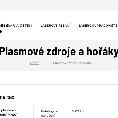
CÍ A
VÉ SVAŘ. A ČIŠTĚNÍ
LASEROVÉ ŘEZÁNÍ
LASEROVÁ PRACOVIŠTĚ
E
Plasmové zdroje a hořák
Domů
Plasmové zdroje a hořáky
105 CNC
 plasmový
Katalogové
5.0328
rojní řezání
označení