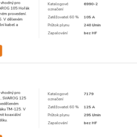
 vhodný pro
Katalogové
6990-2
VAROG 105 Hořák
označení
ném provedení.
Zatěžovatel 60 %
105 A
5. V děleném
lní kabel a
Průtok plynu
240 l/min
Zapalování
bez HF
 vhodný pro
Katalogové
7179
1, SVAROG 125
označení
 neděleném
Zatěžovatel 60 %
125 A
řáku TM-125. V
it koaxiální
Průtok plynu
295 l/min
élku.
Zapalování
bez HF