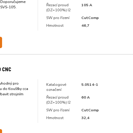
. Doporučujeme
Řezací proud
105 A
m SVS-105.
(DZ=100%) I2
SW pro řízení
CutComp
Hmotnost
46,7
0 CNC
vhodný pro
Katalogové
5.0514-1
lu do tloušťky cca
označení
bavit strojním
Řezací proud
60 A
(DZ=100%) I2
SW pro řízení
CutComp
Hmotnost
32,4