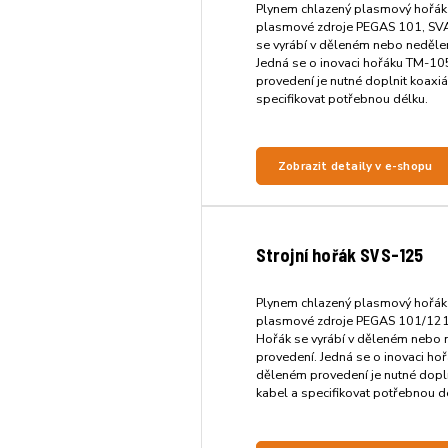
Plynem chlazený plasmový hořák
plasmové zdroje PEGAS 101, S
se vyrábí v děleném nebo neděle
Jedná se o inovaci hořáku TM-10
provedení je nutné doplnit koaxiá
specifikovat potřebnou délku.
Zobrazit detaily v e-shopu
Strojní hořák SVS-125
Plynem chlazený plasmový hořák
plasmové zdroje PEGAS 101/12
Hořák se vyrábí v děleném nebo
provedení. Jedná se o inovaci ho
děleném provedení je nutné dopln
kabel a specifikovat potřebnou d