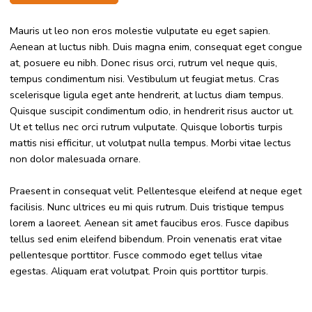
Mauris ut leo non eros molestie vulputate eu eget sapien.
Aenean at luctus nibh. Duis magna enim, consequat eget congue
at, posuere eu nibh. Donec risus orci, rutrum vel neque quis,
tempus condimentum nisi. Vestibulum ut feugiat metus. Cras
scelerisque ligula eget ante hendrerit, at luctus diam tempus.
Quisque suscipit condimentum odio, in hendrerit risus auctor ut.
Ut et tellus nec orci rutrum vulputate. Quisque lobortis turpis
mattis nisi efficitur, ut volutpat nulla tempus. Morbi vitae lectus
non dolor malesuada ornare.
Praesent in consequat velit. Pellentesque eleifend at neque eget
facilisis. Nunc ultrices eu mi quis rutrum. Duis tristique tempus
lorem a laoreet. Aenean sit amet faucibus eros. Fusce dapibus
tellus sed enim eleifend bibendum. Proin venenatis erat vitae
pellentesque porttitor. Fusce commodo eget tellus vitae
egestas. Aliquam erat volutpat. Proin quis porttitor turpis.