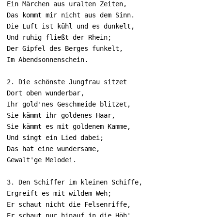
Ein Märchen aus uralten Zeiten,

Das kommt mir nicht aus dem Sinn.

Die Luft ist kühl und es dunkelt,

Und ruhig fließt der Rhein;

Der Gipfel des Berges funkelt,

Im Abendsonnenschein.

2. Die schönste Jungfrau sitzet

Dort oben wunderbar,

Ihr gold'nes Geschmeide blitzet,

Sie kämmt ihr goldenes Haar,

Sie kämmt es mit goldenem Kamme,

Und singt ein Lied dabei;

Das hat eine wundersame,

Gewalt'ge Melodei.

3. Den Schiffer im kleinen Schiffe,

Ergreift es mit wildem Weh;

Er schaut nicht die Felsenriffe,

Er schaut nur hinauf in die Höh'.
