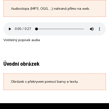
on
Working
clouds
and
blurred
on His
clouds
Audiostopa (MP3, OGG, …) nahraná přímo na web.
background.
Laptop
3d
Computer
illustration
Concept.
Volitelný popisek audia
Úvodní obrázek
Obrázek s překryvem pomocí barvy a textu.