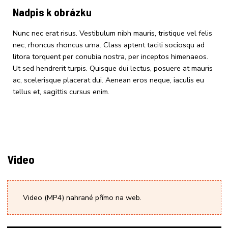
Nadpis k obrázku
Nunc nec erat risus. Vestibulum nibh mauris, tristique vel felis
nec, rhoncus rhoncus urna. Class aptent taciti sociosqu ad
litora torquent per conubia nostra, per inceptos himenaeos.
Ut sed hendrerit turpis. Quisque dui lectus, posuere at mauris
ac, scelerisque placerat dui. Aenean eros neque, iaculis eu
tellus et, sagittis cursus enim.
Video
Video (MP4) nahrané přímo na web.