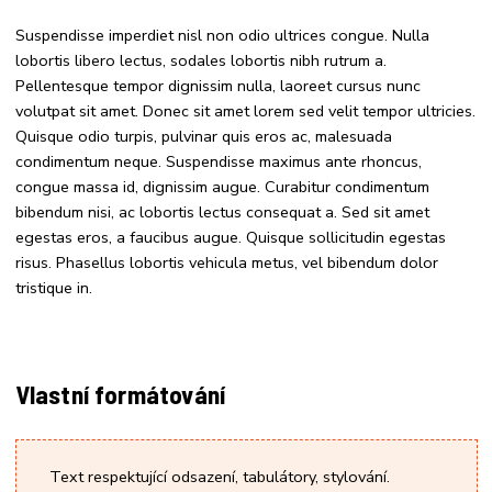
Suspendisse imperdiet nisl non odio ultrices congue. Nulla
lobortis libero lectus, sodales lobortis nibh rutrum a.
Pellentesque tempor dignissim nulla, laoreet cursus nunc
volutpat sit amet. Donec sit amet lorem sed velit tempor ultricies.
Quisque odio turpis, pulvinar quis eros ac, malesuada
condimentum neque. Suspendisse maximus ante rhoncus,
congue massa id, dignissim augue. Curabitur condimentum
bibendum nisi, ac lobortis lectus consequat a. Sed sit amet
egestas eros, a faucibus augue. Quisque sollicitudin egestas
risus. Phasellus lobortis vehicula metus, vel bibendum dolor
tristique in.
Vlastní formátování
Text respektující odsazení, tabulátory, stylování.