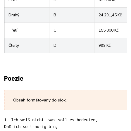
Druhý
B
24 291,45 Kč
Třetí
C
155 000 Kč
Čtvrtý
D
999 Kč
Poezie
Obsah formátovaný do slok.
1. Ich weiß nicht, was soll es bedeuten,

Daß ich so traurig bin,
