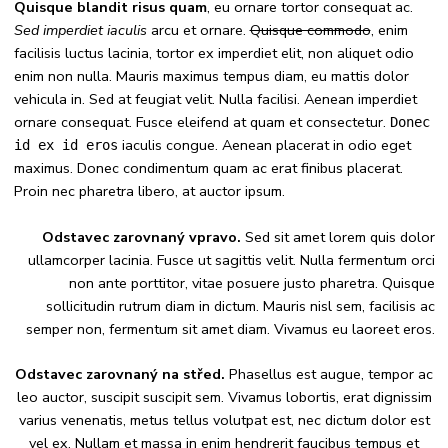
Quisque blandit risus quam
, eu ornare tortor consequat ac.
Sed imperdiet iaculis
arcu et ornare.
Quisque commodo
, enim
facilisis luctus lacinia, tortor ex imperdiet elit, non aliquet odio
enim non nulla. Mauris maximus tempus diam, eu mattis dolor
vehicula in. Sed at feugiat velit. Nulla facilisi. Aenean imperdiet
ornare consequat. Fusce eleifend at quam et consectetur.
Donec
iaculis congue. Aenean placerat in odio eget
id ex id eros
maximus. Donec condimentum quam ac erat finibus placerat.
Proin nec pharetra libero, at auctor ipsum.
Odstavec zarovnaný vpravo.
Sed sit amet lorem quis dolor
ullamcorper lacinia. Fusce ut sagittis velit. Nulla fermentum orci
non ante porttitor, vitae posuere justo pharetra. Quisque
sollicitudin rutrum diam in dictum. Mauris nisl sem, facilisis ac
semper non, fermentum sit amet diam. Vivamus eu laoreet eros.
Odstavec zarovnaný na střed.
Phasellus est augue, tempor ac
leo auctor, suscipit suscipit sem. Vivamus lobortis, erat dignissim
varius venenatis, metus tellus volutpat est, nec dictum dolor est
vel ex. Nullam et massa in enim hendrerit faucibus tempus et