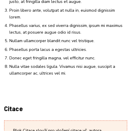
justo, at fringilla diam lectus et augue.
Proin libero ante, volutpat at nulla in, euismod dignissim
lorem.
Phasellus varius, ex sed viverra dignissim, ipsum mi maximus
lectus, at posuere augue odio id risus.
Nullam ullamcorper blandit nunc vel tristique.
Phasellus porta lacus a egestas ultricies.
Donec eget fringilla magna, vel efficitur nunc.
Nulla vitae sodales ligula. Vivamus nisi augue, suscipit a
ullamcorper ac, ultrices vel mi.
Citace
Blok Citace slouží pro vložení citace vč. autora.